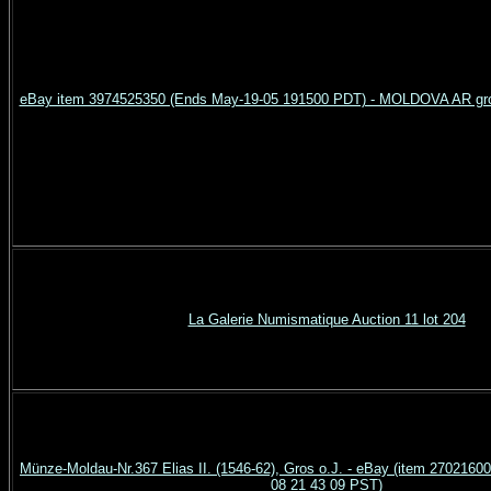
eBay item 3974525350 (Ends May-19-05 191500 PDT) - MOLDOVA AR gro
La Galerie Numismatique Auction 11 lot 204
Münze-Moldau-Nr.367 Elias II. (1546-62), Gros o.J. - eBay (item 2702160
08 21 43 09 PST)