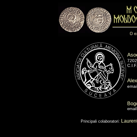
Asoc
7202
C.I.
Ale
emai
Bog
emai
Laurenţ
Principali colaboratori: